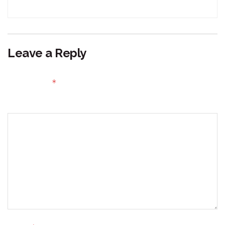
Leave a Reply
Your email address will not be published.
Required fields
*
are marked
Comment