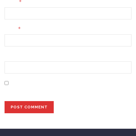
*
Name
*
Email
Website
Save my name, email, and website in this browser for
the next time I comment.