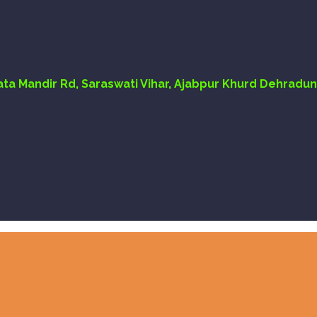
Mata Mandir Rd, Saraswati Vihar, Ajabpur Khurd Dehradun