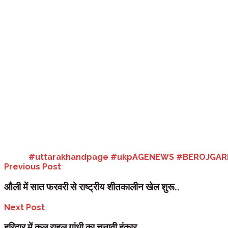
इसके बाद गोवा 31.99, उत्तर प्रदेश 32.79 एवं पंजाब 36.86 का स्थान आता है।
उत्तराखंड के सैकड़ों गांव वीरान हो चुके हैं।
हर बार किए जाते हैं वादे:
केंद्र और राज्य के हर चुनाव में मतदाताओं से रोजगार बढ़ान
नई-नई योजनाएं लाने का वादा कर रहे हैं। कोई नई नौकरियां लाने की बात कह रहा है
है।
सबसे बड़ा मतदाता सबसे ज्यादा बेरोजगार..
प्रदेश में 25 से 45 साल के लोगों में बेरोजगारी की दर सबसे अधिक है। इसमें युव
में महिलाओं की बेरोजगारी दर 7.6 फीसदी है। कुमाऊं विवि में समाजशास्त्र विभा
ज्यादा ठोस कदम उठाने होंगे।
Tags:
#uttarakhandpage #ukpAGENEWS #BEROJGAR
Previous Post
औली में सात फरवरी से राष्ट्रीय शीतकालीन खेल शुरू..
Next Post
हरिद्वार में कल राहुल गांधी का चुनावी हुंकार .