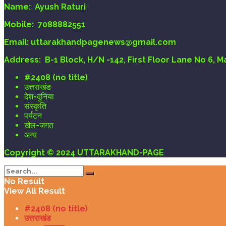
Name:
Ayush Raturi
Mobile:
7088882551
Email
: uttarakhandpagenews@gmail.com
Address:
B-1 Block, H/N -142, First Floor Lane No 6, 
#2408 (no title)
उत्तराखंड
देश-दुनिया
संस्कृति
पर्यटन
खेल-जगत
अन्य
Copyright © 2024 UTTARAKHAND-PAGE
No Result
View All Result
#2408 (no title)
उत्तराखंड