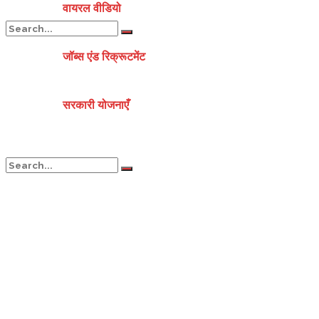
वायरल वीडियो
जॉब्स एंड रिक्रूटमेंट
No Result
सरकारी योजनाएँ
View All Result
No Result
View All Result