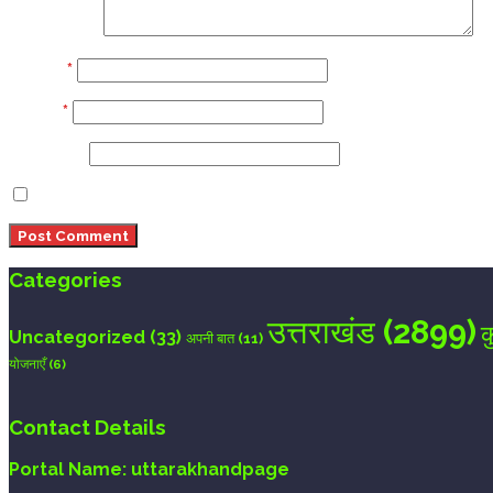
Comment
Name
*
Email
*
Website
Save my name, email, and website in this browser 
Categories
उत्तराखंड
(2899)
क
Uncategorized
(33)
अपनी बात
(11)
योजनाएँ
(6)
Contact Details
Portal Name:
uttarakhandpage