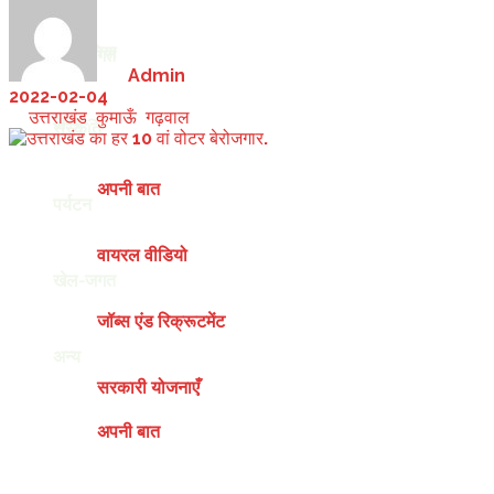
देश-दुनिया
खेल-जगत
by
Admin
2022-02-04
in
उत्तराखंड
,
कुमाऊँ
,
गढ़वाल
अन्य
संस्कृति
अपनी बात
पर्यटन
वायरल वीडियो
खेल-जगत
जॉब्स एंड रिक्रूटमेंट
अन्य
सरकारी योजनाएँ
अपनी बात
Friday, August 7, 2026