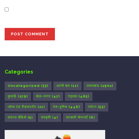
Save my name, email, and website in this browser for
the next time I comment.
Categories
Uncategorized
(33)
अपनी बात
(11)
उत्तराखंड
(2902)
कुमाऊँ
(279)
खेल-जगत
(47)
गढ़वाल
(465)
जॉब्स एंड रिक्रूटमेंट
(21)
देश-दुनिया
(446)
पर्यटन
(53)
वायरल वीडियो
(5)
संस्कृति
(4)
सरकारी योजनाएँ
(6)