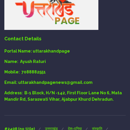
Contact Details
Portal Name:
uttarakhandpage
Name:
Ayush Raturi
Mobile:
7088882551
Email
: uttarakhandpagenews@gmail.com
Address:
B-1 Block, H/N -142, First Floor Lane No 6, Mata
Mandir Rd, Saraswati Vihar, Ajabpur Khurd Dehradun.
#2408 (no title)
उत्तराखंड
देश-दुनिया
संस्कृति