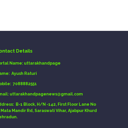
ontact Details
ortal Name:
uttarakhandpage
ame:
Ayush Raturi
obile:
7088882551
mail
: uttarakhandpagenews@gmail.com
ddress:
B-1 Block, H/N -142, First Floor Lane No
, Mata Mandir Rd, Saraswati Vihar, Ajabpur Khurd
ehradun.