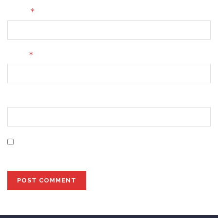
*
Name
*
Email
Website
Save my name, email, and website in this browser for
the next time I comment.