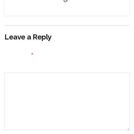
Leave a Reply
Your email address will not be published.
Required fields
*
are marked
Comment