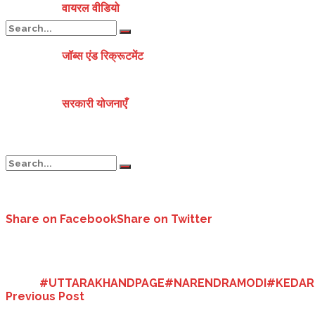
वायरल वीडियो
जॉब्स एंड रिक्रूटमेंट
No Result
सरकारी योजनाएँ
View All Result
No Result
Share on Facebook
Share on Twitter
प्रधानमंत्री नरेन्द्र मोदी सात अक्टूबर को उत्तराखंड आएंगे। भाजपा प्रदेश अध्यक्
जालीग्रांट एयरपोर्ट के नए टर्मिनल और ऋषिकेश एम्स में आक्सीजन प्लांट का लोक
View All Result
Tags:
#UTTARAKHANDPAGE#NARENDRAMODI#KEDAR
Previous Post