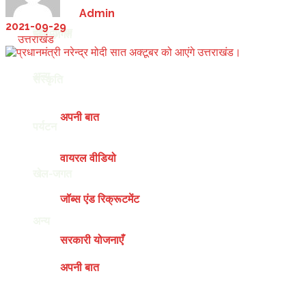
by
Admin
2021-09-29
देश-दुनिया
खेल-जगत
in
उत्तराखंड
अन्य
संस्कृति
अपनी बात
पर्यटन
वायरल वीडियो
खेल-जगत
जॉब्स एंड रिक्रूटमेंट
अन्य
सरकारी योजनाएँ
अपनी बात
Friday, August 7, 2026