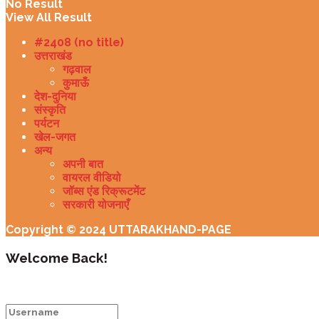
No Result
View All Result
#2408 (no title)
उत्तराखंड
गढ़वाल
कुमाऊँ
देश-दुनिया
संस्कृति
पर्यटन
खेल-जगत
अन्य
अपनी बात
वायरल वीडियो
जॉब्स एंड रिक्रूटमेंट
सरकारी योजनाएँ
Copyright © 2024 UTTARAKHAND-PAGE
Welcome Back!
Login to your account below