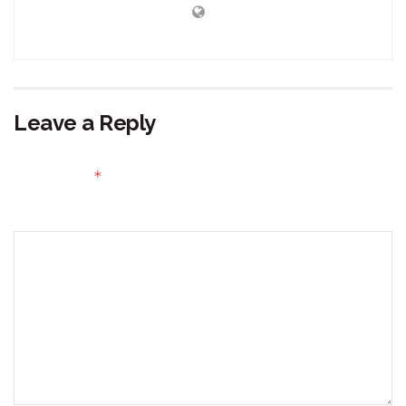
Leave a Reply
Your email address will not be published.
Required fields
*
are marked
Comment