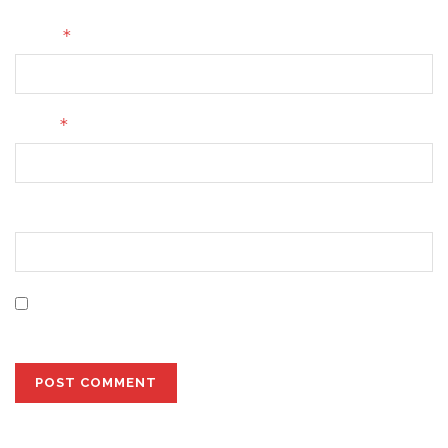
*
Name
*
Email
Website
Save my name, email, and website in this browser for
the next time I comment.