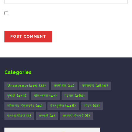
Save my name, email, and website in this browser for
the next time I comment.
Categories
Uncategorized
(33)
अपनी बात
(11)
उत्तराखंड
(2899)
कुमाऊँ
(279)
खेल-जगत
(47)
गढ़वाल
(465)
जॉब्स एंड रिक्रूटमेंट
(21)
देश-दुनिया
(446)
पर्यटन
(53)
वायरल वीडियो
(5)
संस्कृति
(4)
सरकारी योजनाएँ
(6)