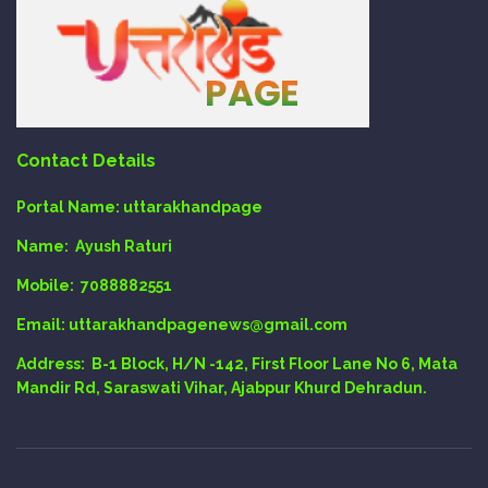
Contact Details
Portal Name:
uttarakhandpage
Name:
Ayush Raturi
Mobile:
7088882551
Email
: uttarakhandpagenews@gmail.com
Address:
B-1 Block, H/N -142, First Floor Lane No 6, Mata
Mandir Rd, Saraswati Vihar, Ajabpur Khurd Dehradun.