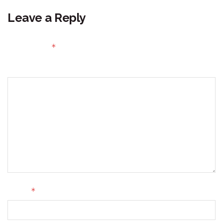
Leave a Reply
Your email address will not be published.
Required fields
*
are marked
Comment
*
Name