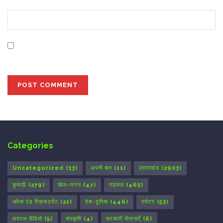
Website
Save my name, email, and website in this browser for
the next time I comment.
Categories
Uncategorized
(33)
अपनी बात
(11)
उत्तराखंड
(2903)
कुमाऊँ
(279)
खेल-जगत
(47)
गढ़वाल
(465)
जॉब्स एंड रिक्रूटमेंट
(21)
देश-दुनिया
(446)
पर्यटन
(53)
वायरल वीडियो
(5)
संस्कृति
(4)
सरकारी योजनाएँ
(6)