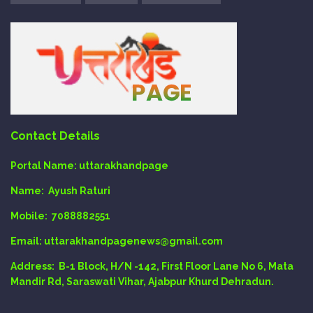
Contact Details
Portal Name:
uttarakhandpage
Name:
Ayush Raturi
Mobile:
7088882551
Email
: uttarakhandpagenews@gmail.com
Address:
B-1 Block, H/N -142, First Floor Lane No 6, Mata
Mandir Rd, Saraswati Vihar, Ajabpur Khurd Dehradun.