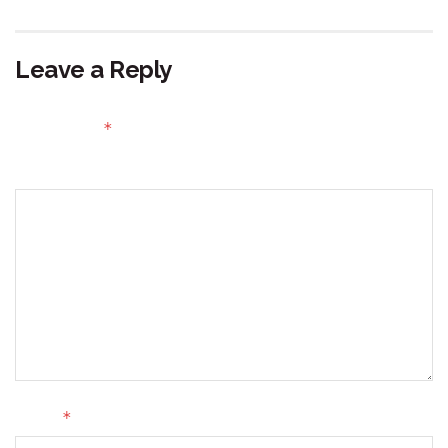
Leave a Reply
Your email address will not be published.
Required fields
*
are marked
Comment
*
Name