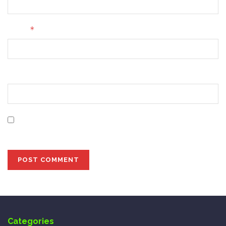
*
Email
Website
Save my name, email, and website in this browser for
the next time I comment.
Categories