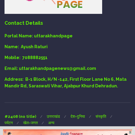
Contact Details
Portal Name:
uttarakhandpage
Name:
Ayush Raturi
Mobile:
7088882551
Email
: uttarakhandpagenews@gmail.com
Address:
B-1 Block, H/N -142, First Floor Lane No 6, Mata
Mandir Rd, Saraswati Vihar, Ajabpur Khurd Dehradun.
#2408 (no title)
उत्तराखंड
देश-दुनिया
संस्कृति
पर्यटन
खेल-जगत
अन्य
Copyright © 2024 UTTARAKHAND-PAGE