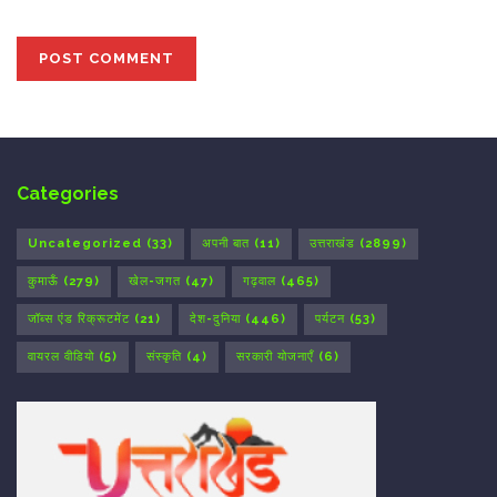
Categories
Uncategorized
(33)
अपनी बात
(11)
उत्तराखंड
(2899)
कुमाऊँ
(279)
खेल-जगत
(47)
गढ़वाल
(465)
जॉब्स एंड रिक्रूटमेंट
(21)
देश-दुनिया
(446)
पर्यटन
(53)
वायरल वीडियो
(5)
संस्कृति
(4)
सरकारी योजनाएँ
(6)