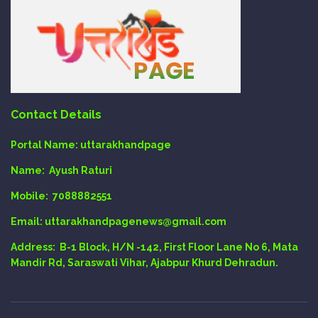
Contact Details
Portal Name:
uttarakhandpage
Name:
Ayush Raturi
Mobile:
7088882551
Email
: uttarakhandpagenews@gmail.com
Address:
B-1 Block, H/N -142, First Floor Lane No 6, Mata
Mandir Rd, Saraswati Vihar, Ajabpur Khurd Dehradun.