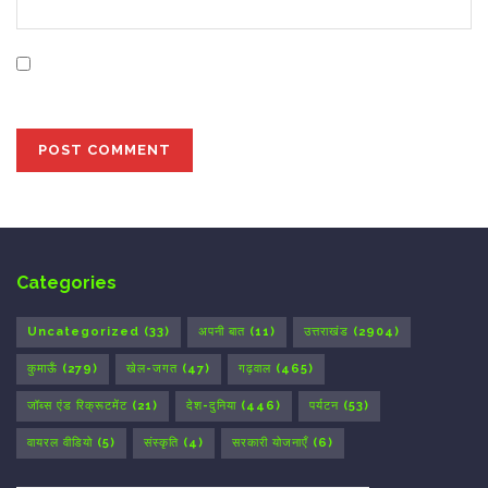
Save my name, email, and website in this browser for
the next time I comment.
Categories
Uncategorized
(33)
अपनी बात
(11)
उत्तराखंड
(2904)
कुमाऊँ
(279)
खेल-जगत
(47)
गढ़वाल
(465)
जॉब्स एंड रिक्रूटमेंट
(21)
देश-दुनिया
(446)
पर्यटन
(53)
वायरल वीडियो
(5)
संस्कृति
(4)
सरकारी योजनाएँ
(6)