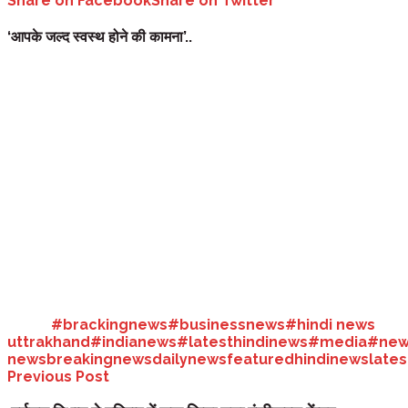
Share on Facebook
Share on Twitter
‘आपके जल्द स्वस्थ होने की कामना’..
सोनिया गांधी के संक्रमित होने पर बोले पीएम नरेंद्र मोदी..
देश- विदेश :
कांग्रेस की अंतरिम अध्यक्ष सोनिया गांधी कोरोना संक्रमित हो गई हैं। प्
की कामना करता हूं।
कांग्रेस के प्रमुख प्रवक्ता रणदीप सिंह सुरजेवाला ने बताया, कांग्रेस अध्यक्
सामने पेश होने की तारीख में कोई बदलाव नहीं किया गया है। उन्हें 8 जून को पेश ह
ईडी ने पूछताछ के लिए भेजा था समन..
नेशनल हेराल्ड से जुड़े एक मामले में सोनिया गांधी और राहुल गांधी को पूछताछ के लिए
को आज ही ईडी के सामने पेश होनें के कहा गया था लेकिन वह पेश नहीं हुए। वह इन दिनो
Tags:
#brackingnews
#businessnews
#hindi news
uttrakhand
#indianews
#latesthindinews
#media
#new
news
breakingnews
dailynews
featured
hindinews
late
Previous Post