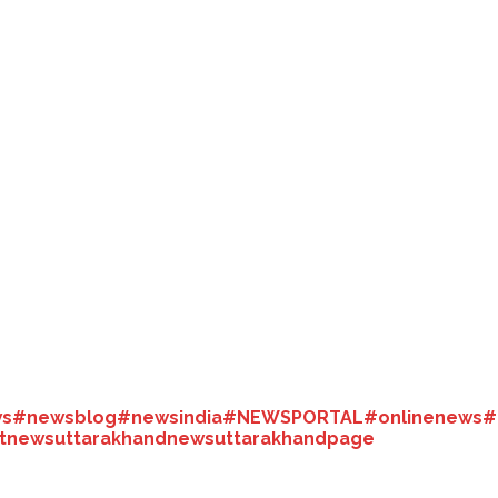
रधानमंत्री नरेंद्र मोदी ने उनके जल्दी स्वस्थ होने की कामना की है। एक ट्वीट कर उन्ह
ष की टेस्ट रिपोर्ट पॉजिटिव आई है। हल्का बुखार और कुछ लक्षण नजर आने के बाद उन
ोने का समन भेजा गया था।
 बुलाया गया था। सुरजेवाला ने कहा कि हो सकता है दो तीन दिन में सोनिया गांधी के स्व
ं विदेश में हैं इसलिए उन्होंने ईडी से और समय मांगा है।
s
#newsblog
#newsindia
#NEWSPORTAL
#onlinenews
#
stnews
uttarakhandnews
uttarakhandpage