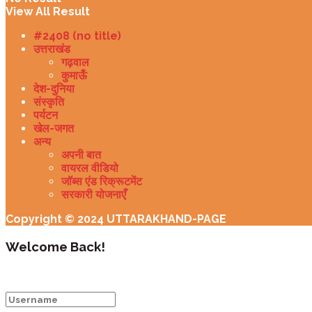
View All Result
#2408 (no title)
उत्तराखंड
गढ़वाल
कुमाऊँ
देश-दुनिया
संस्कृति
पर्यटन
खेल-जगत
अन्य
अपनी बात
वायरल वीडियो
जॉब्स एंड रिक्रूटमेंट
सरकारी योजनाएँ
Copyright © 2024 UTTARAKHAND-PAGE
Welcome Back!
Login to your account below