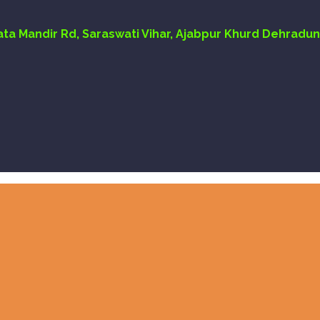
Mata Mandir Rd, Saraswati Vihar, Ajabpur Khurd Dehradun