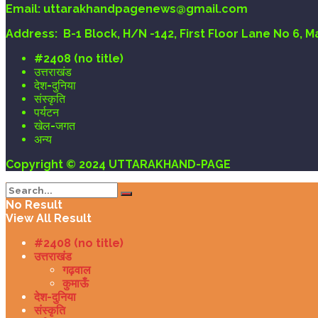
Email
: uttarakhandpagenews@gmail.com
Address:
B-1 Block, H/N -142, First Floor Lane No 6, 
#2408 (no title)
उत्तराखंड
देश-दुनिया
संस्कृति
पर्यटन
खेल-जगत
अन्य
Copyright © 2024 UTTARAKHAND-PAGE
No Result
View All Result
#2408 (no title)
उत्तराखंड
गढ़वाल
कुमाऊँ
देश-दुनिया
संस्कृति