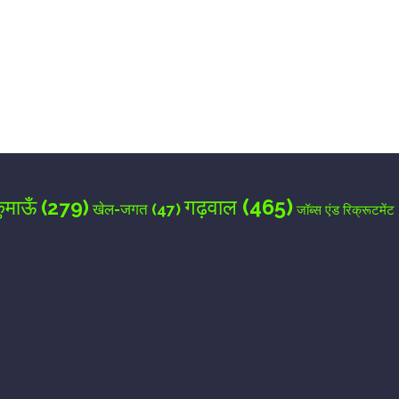
for the next time I comment.
गढ़वाल
(465)
ुमाऊँ
(279)
खेल-जगत
(47)
जॉब्स एंड रिक्रूटमेंट