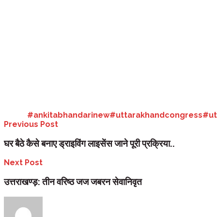
उत्तराखण्ड
– एक साल से बीत जाने के बाद भी अंकित हत्याकांड में न्याय न मिलने स
कार्यकर्ता ने अपने सिर मुंडवा लिए, जुलूस का नेतृत्व कर रही रौतेला तथा अन्य पा
अंकिता के लिए न्याय की मांग करते हुए हाथीबड़कला चौक पर ही धरने पर बैठ गयीं, इस 
थपलियाल ने विरोध स्वरूप अपने सिर मुंडवा लिए।
बता दें कि पौड़ी जिले के गंगा भोगपुर क्षेत्र में वनंत्रा रिजॉर्ट में बतौर रिसेप
निकट चीला नहर में धक्का देकर हत्या कर दी थी। आरोप है कि रिजॉर्ट में किसी व्य
आर्य के पिता विनोद आर्य पहले भाजपा में थे लेकिन घटना में पुलकित की संलिप्तता 
जांच कराए जाने की मांग कर रही है।
Tags:
#ankitabhandarinew#uttarakhandcongress
#ut
Previous Post
घर बैठे कैसे बनाए ड्राइविंग लाइसेंस जाने पूरी प्रक्रिया..
Next Post
उत्तराखण्ड़: तीन वरिष्ठ जज जबरन सेवानिवृत