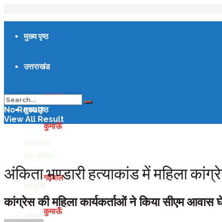
मुख्य पृष्ठ
उत्तराखंड
गढ़वाल
मुख्य पृष्ठ
No Result
View All Result
कुमाऊँ
उत्तराखंड
देश-दुनिया
अंकिता भण्डारी हत्याकांड में महिला कांग्
गढ़वाल
संस्कृति
कांग्रेस की महिला कार्यकर्ताओं ने किया सीएम आवास घ
कुमाऊँ
पर्यटन