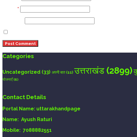
Email
*
Website
Save my name, email, and website in this browser 
Categories
उत्तराखंड
(2899)
क
Uncategorized
(33)
अपनी बात
(11)
योजनाएँ
(6)
Contact Details
Portal Name:
uttarakhandpage
Name:
Ayush Raturi
Mobile:
7088882551