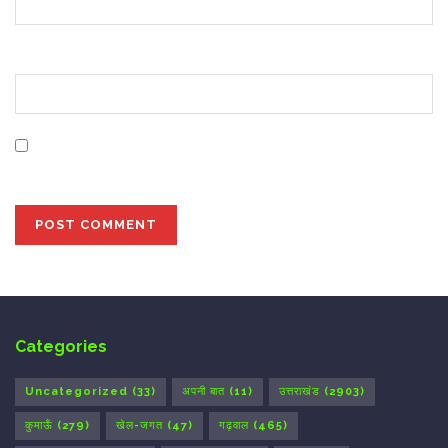
Website
Save my name, email, and website in this browser for
the next time I comment.
Categories
Uncategorized
(33)
अपनी बात
(11)
उत्तराखंड
(2903)
कुमाऊँ
(279)
खेल-जगत
(47)
गढ़वाल
(465)