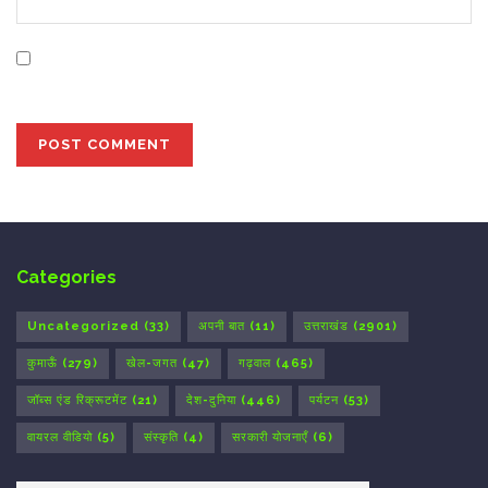
Save my name, email, and website in this browser for
the next time I comment.
Categories
Uncategorized
(33)
अपनी बात
(11)
उत्तराखंड
(2901)
कुमाऊँ
(279)
खेल-जगत
(47)
गढ़वाल
(465)
जॉब्स एंड रिक्रूटमेंट
(21)
देश-दुनिया
(446)
पर्यटन
(53)
वायरल वीडियो
(5)
संस्कृति
(4)
सरकारी योजनाएँ
(6)