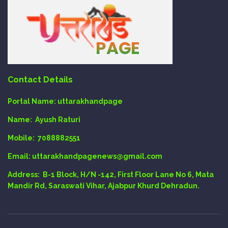
Contact Details
Portal Name:
uttarakhandpage
Name:
Ayush Raturi
Mobile:
7088882551
Email
: uttarakhandpagenews@gmail.com
Address:
B-1 Block, H/N -142, First Floor Lane No 6, Mata
Mandir Rd, Saraswati Vihar, Ajabpur Khurd Dehradun.