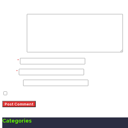
Your email address will not be published.
Required fi
Comment
Name
*
Email
*
Website
Save my name, email, and website in this browser 
Categories