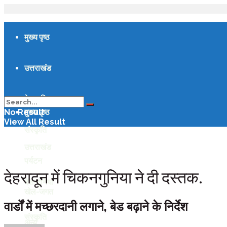
मुख्य पृष्ठ
उत्तराखंड
देश-दुनिया
मुख्य पृष्ठ
No Result
View All Result
संस्कृति
उत्तराखंड
पर्यटन
देहरादून में चिकनगुनिया ने दी दस्तक.
देश-दुनिया
खेल-जगत
वार्डों में मच्छरदानी लगाने, बेड बढ़ाने के निर्देश
संस्कृति
अन्य