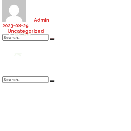
पर्यटन
Saturday, August 8, 2026
by
Admin
2023-08-29
in
Uncategorized
खेल-जगत
अन्य
No Result
View All Result
No Result
View All Result