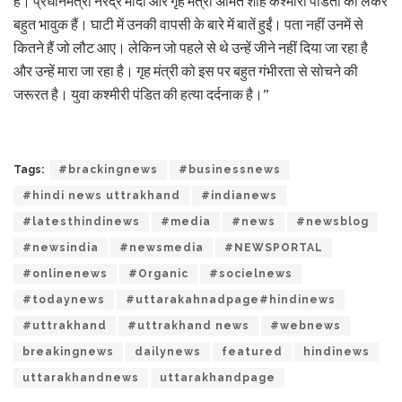
है। प्रधानमंत्री नरेंद्र मोदी और गृह मंत्री अमित शाह कश्मीरी पंडितों को लेकर
बहुत भावुक हैं। घाटी में उनकी वापसी के बारे में बातें हुईं। पता नहीं उनमें से
कितने हैं जो लौट आए। लेकिन जो पहले से थे उन्हें जीने नहीं दिया जा रहा है
और उन्हें मारा जा रहा है। गृह मंत्री को इस पर बहुत गंभीरता से सोचने की
जरूरत है। युवा कश्मीरी पंडित की हत्या दर्दनाक है।”
Tags:
#brackingnews
#businessnews
#hindi news uttrakhand
#indianews
#latesthindinews
#media
#news
#newsblog
#newsindia
#newsmedia
#NEWSPORTAL
#onlinenews
#Organic
#socielnews
#todaynews
#uttarakahnadpage#hindinews
#uttrakhand
#uttrakhand news
#webnews
breakingnews
dailynews
featured
hindinews
uttarakhandnews
uttarakhandpage