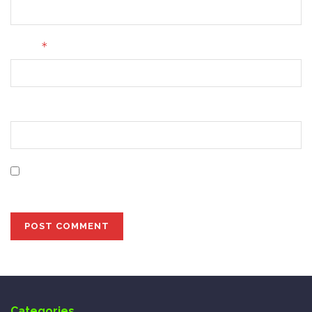
*
Email
Website
Save my name, email, and website in this browser for
the next time I comment.
Categories