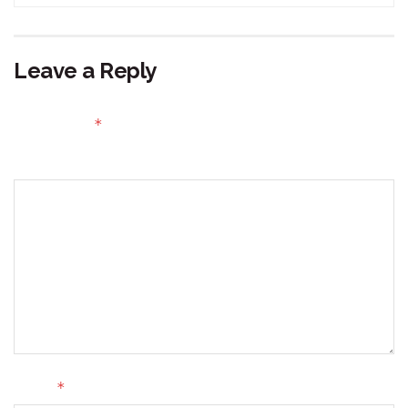
Leave a Reply
Your email address will not be published.
Required fields
*
are marked
Comment
*
Name