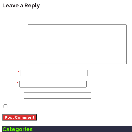
Leave a Reply
Your email address will not be published.
Required fi
Comment
Name
*
Email
*
Website
Save my name, email, and website in this browser 
Categories