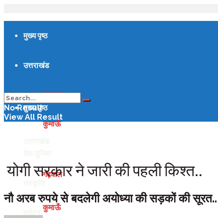
मुख्य पृष्ठ
उत्तराखंड
गढ़वाल
मुख्य पृष्ठ
No Result
View All Result
कुमाऊँ
उत्तराखंड
देश-दुनिया
योगी सरकार ने जारी की पहली किश्त..
गढ़वाल
संस्कृति
नौ अरब रुपये से बदलेगी अयोध्या की सड़कों की सूरत..
कुमाऊँ
पर्यटन