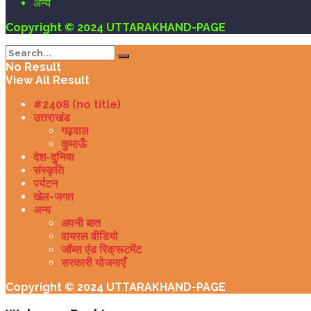
अन्य
Copyright © 2024 UTTARAKHAND-PAGE
No Result
View All Result
#2408 (no title)
उत्तराखंड
गढ़वाल
कुमाऊँ
देश-दुनिया
संस्कृति
पर्यटन
खेल-जगत
अन्य
अपनी बात
वायरल वीडियो
जॉब्स एंड रिक्रूटमेंट
सरकारी योजनाएँ
Copyright © 2024 UTTARAKHAND-PAGE