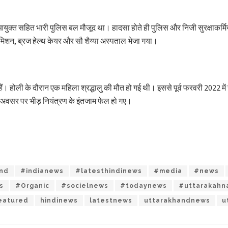
त सहित भारी पुलिस बल मौजूद था। हादसा होते ही पुलिस और निजी सुरक्षाकर्मियों न
्ण मिशन, ब्रज हेल्थ केयर और सौ शैय्या अस्पताल भेजा गया।
े हैं। होली के दौरान एक महिला श्रद्धालु की मौत हो गई थी। इससे पूर्व फरवरी 2022 में
े अवसर पर भीड़ नियंत्रण के इंतजाम फेल हो गए।
and
#indianews
#latesthindinews
#media
#news
s
#Organic
#socielnews
#todaynews
#uttarakahn
eatured
hindinews
latestnews
uttarakhandnews
u