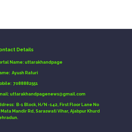
ontact Details
ortal Name:
uttarakhandpage
ame:
Ayush Raturi
obile:
7088882551
mail
: uttarakhandpagenews@gmail.com
ddress:
B-1 Block, H/N -142, First Floor Lane No
, Mata Mandir Rd, Saraswati Vihar, Ajabpur Khurd
ehradun.