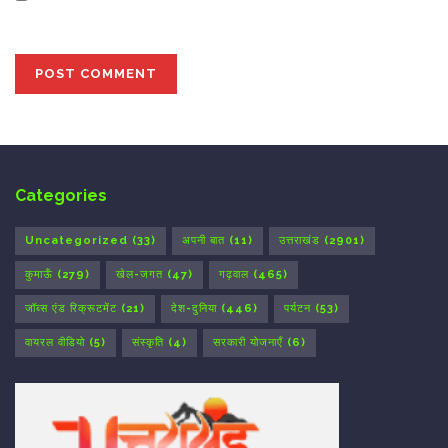
the next time I comment.
Categories
Uncategorized
(33)
अपनी बात
(11)
उत्तराखंड
(2901)
कुमाऊँ
(279)
खेल-जगत
(47)
गढ़वाल
(465)
जॉब्स एंड रिक्रूटमेंट
(21)
देश-दुनिया
(446)
पर्यटन
(53)
वायरल वीडियो
(5)
संस्कृति
(4)
सरकारी योजनाएँ
(6)