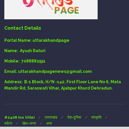
Contact Details
Portal Name:
uttarakhandpage
Name:
Ayush Raturi
Mobile:
7088882551
Email
: uttarakhandpagenews@gmail.com
Address:
B-1 Block, H/N -142, First Floor Lane No 6, Mata
Mandir Rd, Saraswati Vihar, Ajabpur Khurd Dehradun.
#2408 (no title)
उत्तराखंड
देश-दुनिया
संस्कृति
पर्यटन
खेल-जगत
अन्य