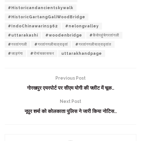
#Historicandancientskywalk
#HistoricGartangGaliWoodBridge
#IndoChinawarin1962
#nelongvalley
#uttarakashi
#woodenbridge
#कैसेपहुंचेगरतांगली
#गरतांगगली
#गरतांगगलीयात्रावृतां
#गरतांगगलीयात्रावृतांत
#जाड़गंगा
#रोमांचकासफर
uttarakhandpage
Previous Post
गोरखपुर एयरपोर्ट पर सीएम योगी की फ्लीट में चूक..
Next Post
नूपुर शर्मा को कोलकाता पुलिस ने जारी किया नोटिस..