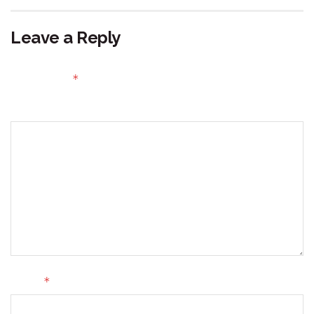
Leave a Reply
Your email address will not be published.
Required fields
*
are marked
Comment
*
Name