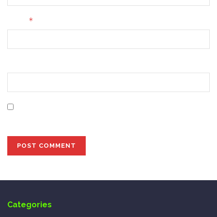
*
Email
Website
Save my name, email, and website in this browser for
the next time I comment.
Categories