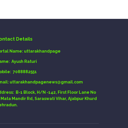
ontact Details
ortal Name:
uttarakhandpage
ame:
Ayush Raturi
obile:
7088882551
mail
: uttarakhandpagenews@gmail.com
ddress:
B-1 Block, H/N -142, First Floor Lane No
, Mata Mandir Rd, Saraswati Vihar, Ajabpur Khurd
ehradun.