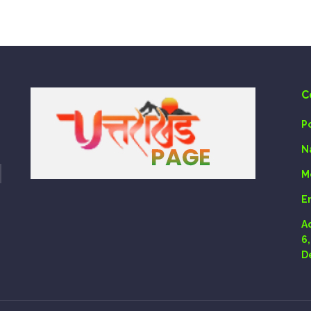
C
P
N
M
E
A
6
D