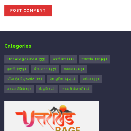
Categories
Uncategorized
(33)
अपनी बात
(11)
उत्तराखंड
(2899)
कुमाऊँ
(279)
खेल-जगत
(47)
गढ़वाल
(465)
जॉब्स एंड रिक्रूटमेंट
(21)
देश-दुनिया
(446)
पर्यटन
(53)
वायरल वीडियो
(5)
संस्कृति
(4)
सरकारी योजनाएँ
(6)