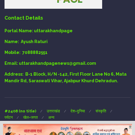
Contact Details
Portal Name:
uttarakhandpage
Name:
Ayush Raturi
Mobile:
7088882551
Email
: uttarakhandpagenews@gmail.com
Address:
B-1 Block, H/N -142, First Floor Lane No 6, Mata
Mandir Rd, Saraswati Vihar, Ajabpur Khurd Dehradun.
#2408 (no title)
उत्तराखंड
देश-दुनिया
संस्कृति
पर्यटन
खेल-जगत
अन्य
Copyright © 2024 UTTARAKHAND-PAGE