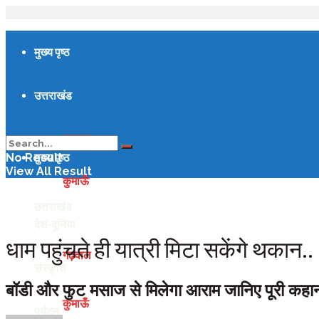
मुख्य पृष्ठ
उत्तराखंड
गढ़वाल
मुख्य पृष्ठ
No Result
View All Result
कुमाऊँ
उत्तराखंड
देश-दुनिया
धाम पहुंचते ही यात्री मिटा सकेंगे थकान..
गढ़वाल
संस्कृति
बॉडी और फुट मसाज से मिलेगा आराम जानिए पूरी कहानी
कुमाऊँ
पर्यटन