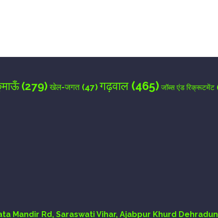
for the next time I comment.
गढ़वाल
(465)
ुमाऊँ
(279)
खेल-जगत
(47)
जॉब्स एंड रिक्रूटमेंट
Mata Mandir Rd, Saraswati Vihar, Ajabpur Khurd Dehradun