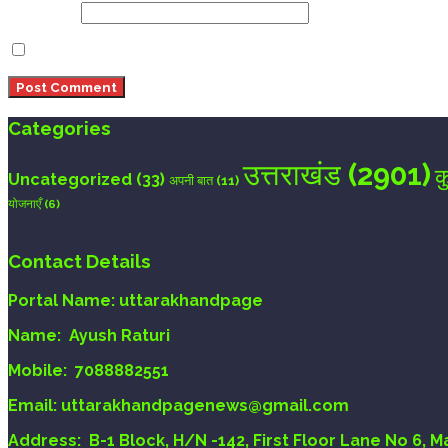
Website
Save my name, email, and website in this browser 
Categories
उत्तराखंड
(2901)
क
Uncategorized
(33)
अपनी बात
(11)
योजनाएँ
(6)
Contact Details
Portal Name:
uttarakhandpage
Name:
Ayush Raturi
Mobile:
7088882551
Email
: uttarakhandpagenews@gmail.com
Address:
B-1 Block, H/N -142, First Floor Lane No 6, 