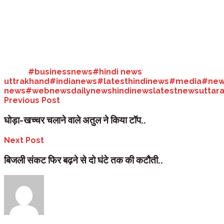
फुट और बॉडी मसाज की सुविधा पहली बार उत्तराखंड आ रहे तीर्थयात्रियों को मिल रही
स्थानीय स्तर पर युवाओं को रोजगार भी मिल रहा है। मशीनों से फुट और बॉडी मसाज के
प्रशिक्षित युवाओं को जहां रोजगार मिल रहा है वहीं श्रद्धालुओं की समस्या का समाध
Tags:
#businessnews
#hindi news
uttrakhand
#indianews
#latesthindinews
#media
#new
news
#webnews
dailynews
hindinews
latestnews
uttar
Previous Post
घोड़ा-खच्चर चलाने वाले अतुल ने किया टॉप..
Next Post
बिजली संकट फिर बढ़ने से दो घंटे तक की कटौती..