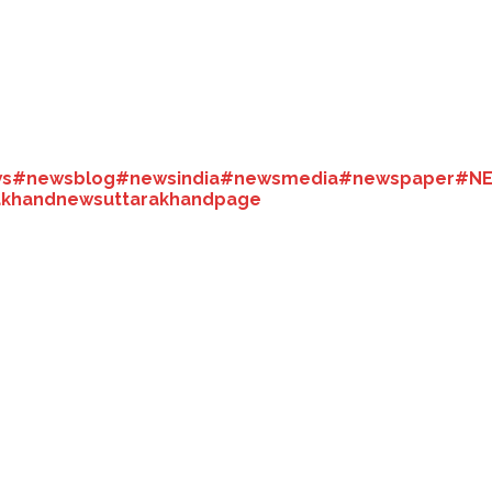
 है। इससे पहले वैष्णो देवी में इस तरह की सुविधा उपलब्ध थी। पर्यटन विभाग की पहल 
 अलावा फुट थेरेपी का प्रशिक्षण भी युवाओं को दिया गया है। जहां श्रद्धालु फुट थेर
ान भी हो रहा है।
s
#newsblog
#newsindia
#newsmedia
#newspaper
#N
akhandnews
uttarakhandpage