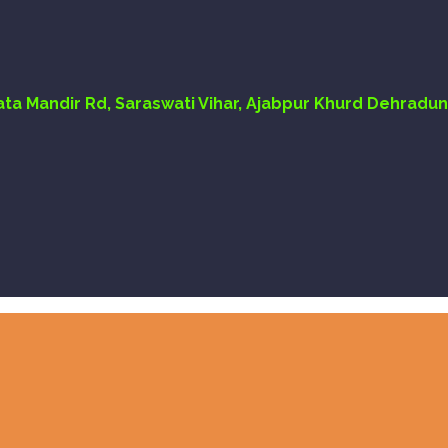
Mata Mandir Rd, Saraswati Vihar, Ajabpur Khurd Dehradun