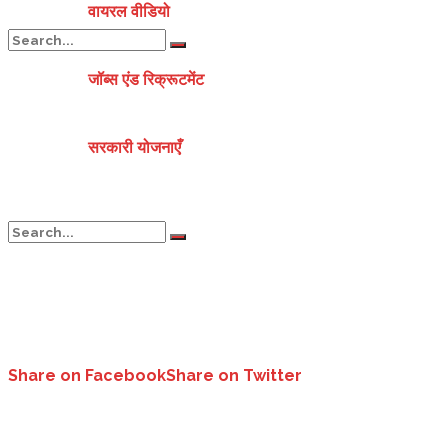
वायरल वीडियो
जॉब्स एंड रिक्रूटमेंट
No Result
सरकारी योजनाएँ
View All Result
No Result
View All Result
Share on Facebook
Share on Twitter
धमाल मचा रहा पवन सिंह का नया गाना ‘हमरो उमर लग जाए..