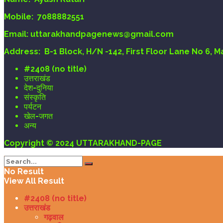
Mobile:
7088882551
Email
: uttarakhandpagenews@gmail.com
Address:
B-1 Block, H/N -142, First Floor Lane No 6, 
#2408 (no title)
उत्तराखंड
देश-दुनिया
संस्कृति
पर्यटन
खेल-जगत
अन्य
Copyright © 2024 UTTARAKHAND-PAGE
No Result
View All Result
#2408 (no title)
उत्तराखंड
गढ़वाल