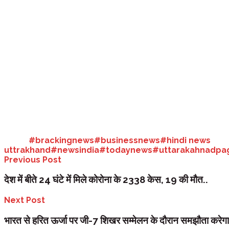
देश-विदेश:
भोजपुरी स्टार पवन सिंह इन दिनों अपनी एक फिल्म को लेकर चर्चे में है
फिल्म दर्शकों को खूब पसंद आ रही है। अब इस फिल्म का एक नया गाना ‘हमरो उमर ल
इस गाने में देखा जा सकता है कि पवन सिंह एक स्टेज परफॉर्मेंस कर रहे हैं और गरि
देती है कि वह अपनी जगह से हिल नहीं पाती हैं। इस वीडियो को वर्ल्ड वाइड रिकॉर्ड
तेजी के साथ दर्शक इस गाने को देखते रहे तो बहुत जल्द ये गाना दो मिलियन के आंकड
Tags:
#brackingnews
#businessnews
#hindi news
uttrakhand
#newsindia
#todaynews
#uttarakahnadpa
Previous Post
देश में बीते 24 घंटे में मिले कोरोना के 2338 केस, 19 की मौत..
Next Post
भारत से हरित ऊर्जा पर जी-7 शिखर सम्मेलन के दौरान समझौता करेगा 