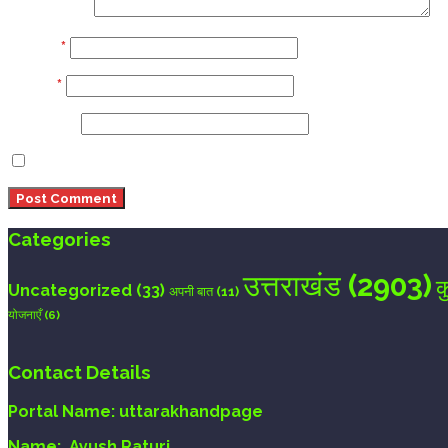
Comment
Name
*
Email
*
Website
Save my name, email, and website in this browser 
Categories
उत्तराखंड
(2903)
क
Uncategorized
(33)
अपनी बात
(11)
योजनाएँ
(6)
Contact Details
Portal Name:
uttarakhandpage
Name:
Ayush Raturi