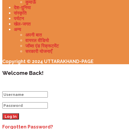
कुमाऊँ
देश-दुनिया
संस्कृति
पर्यटन
खेल-जगत
अन्य
अपनी बात
वायरल वीडियो
जॉब्स एंड रिक्रूटमेंट
सरकारी योजनाएँ
Copyright © 2024 UTTARAKHAND-PAGE
Welcome Back!
Login to your account below
Forgotten Password?